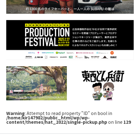
Warning
: Attempt to read property "ID" on bool in
/home/kir147982/public_html/wp/wp-
content/themes/hat_2022/single-pickup.php
on line
129