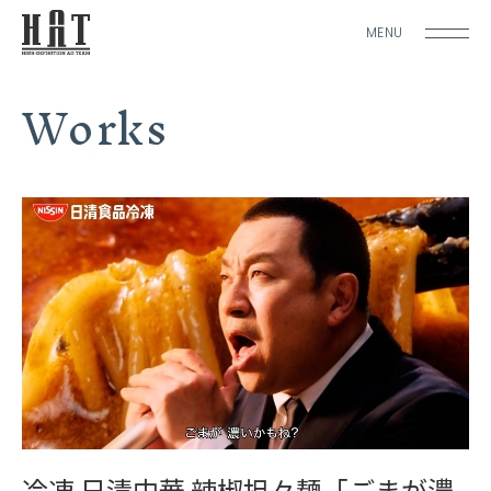
MENU
Works
冷凍 日清中華 辣椒担々麺「ごまが濃