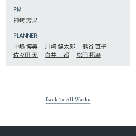
PM
神﨑 芳果
PLANNER
中嶋 博美
川﨑 健太郎
熊谷 直子
佐々田 天
白井 一都
松田 拓磨
Back to All Works