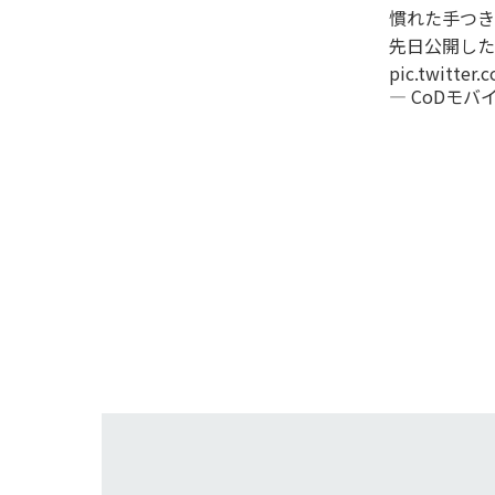
慣れた手つき
先日公開した
pic.twitter
— CoDモバイル