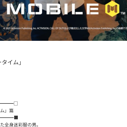
「ショータイム」
━━━□
ム」篇
━━━■
た全身迷彩服の男。