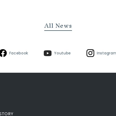
ビ
ゲ
ー
シ
ョ
All News
ン
Facebook
Youtube
Instagra
STORY