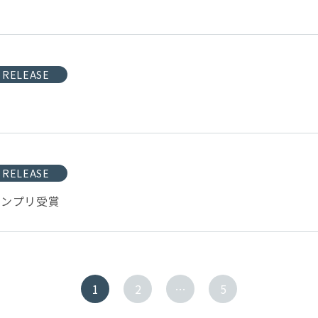
 RELEASE
 RELEASE
準グランプリ受賞
1
2
…
5
投
稿
ナ