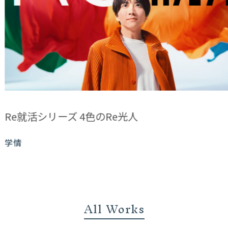
CK 東京シティ競⾺/2026年度コンセプトムービー「
インクルSTAR☆T」篇
東地方公営競馬協議会
All Works