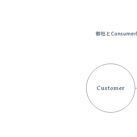
御社とConsu
Customer