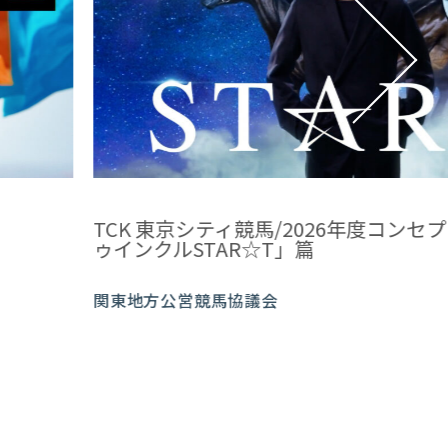
ト
花王 アタック 除菌アドバンス 梅雨時期
退
花王