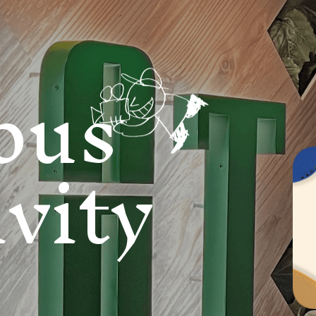
ous
vity