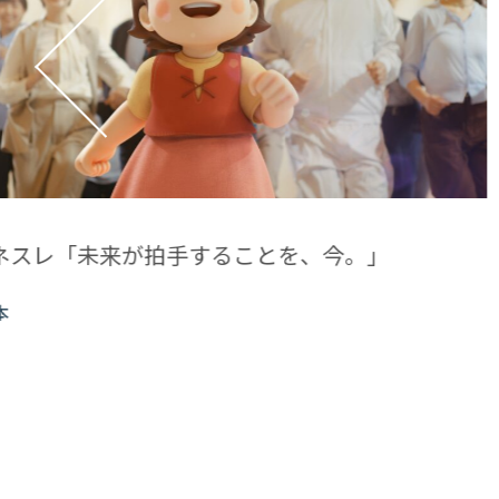
ズ 4色のRe光人
T
ゥ
関