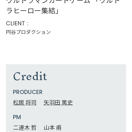
ラヒーロー集結」
CLIENT :
円谷プロダクション
Credit
PRODUCER
松居 将司
矢羽田 篤史
PM
二連木 哲
山本 甫