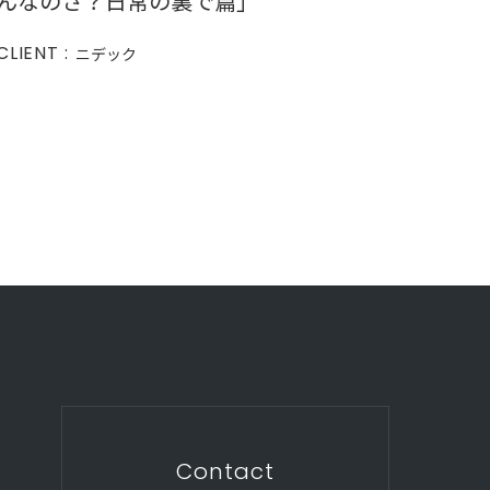
んなのさ？日常の裏で篇」
CLIENT :
ニデック
Contact