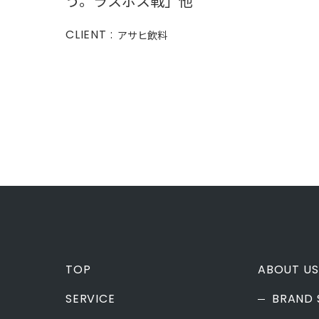
う。ラスボス戦」他
CLIENT :
アサヒ飲料
投
稿
ナ
ビ
ゲ
ー
シ
ョ
ン
TOP
ABOUT US
SERVICE
BRAND 