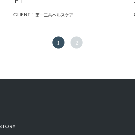
ト」
CLIENT :
第一三共ヘルスケア
1
2
STORY